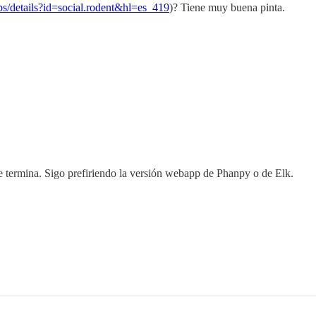
pps/details?id=social.rodent&hl=es_419
)? Tiene muy buena pinta.
me termina. Sigo prefiriendo la versión webapp de Phanpy o de Elk.