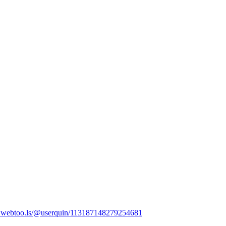
m.webtoo.ls/@userquin/113187148279254681