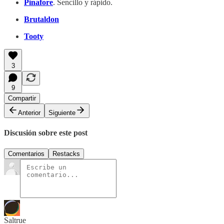
Pinafore
. Sencillo y rápido.
Brutaldon
Tooty
3
9
Compartir
Anterior
Siguiente
Discusión sobre este post
Comentarios
Restacks
Saltrue