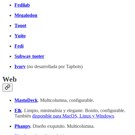
Fedilab
Megalodon
Tooot
Yuito
Fedi
Subway tooter
Ivory
(no desarrollada por Tapbots)
Web
MastoDeck
. Multicolumna, configurable.
Elk
. Limpio, minimalista y elegante. Bonito, configurable.
También
disponible para MacOS, Linux y Windows
.
Phanpy
.
Diseño exquisito. Multicolumna.