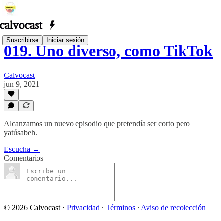
Suscribirse
Iniciar sesión
019. Uno diverso, como TikTok
Calvocast
jun 9, 2021
Alcanzamos un nuevo episodio que pretendía ser corto pero
yatúsabeh.
Escucha →
Comentarios
© 2026 Calvocast
·
Privacidad
∙
Términos
∙
Aviso de recolección