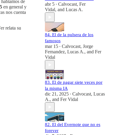
, hablamos de
abr 5
Calvocast
,
Fer
•
5
en general y
Vidal
, and
Lucas A.
cas nos cuenta
er relata su
84. El de la pulsera de los
famosos
mar 15
Calvocast
,
Jorge
•
Fernandez
,
Lucas A.
, and
Fer
Vidal
83. El de pagar siete veces por
la misma IA
dic 21, 2025
Calvocast
,
Lucas
•
A.
, and
Fer Vidal
82. El del Evernote que no es
forever