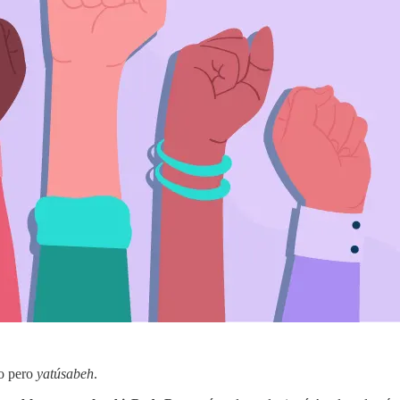
to pero
yatúsabeh
.