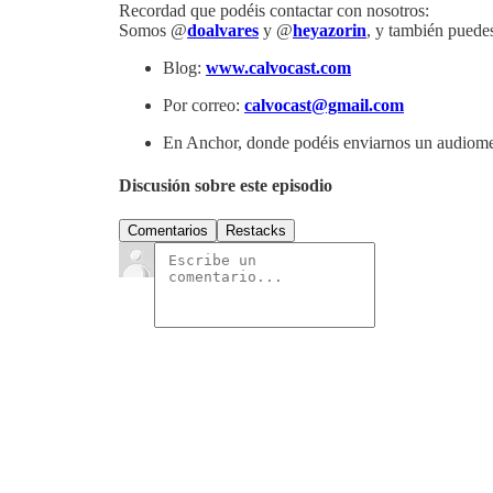
Recordad que podéis contactar con nosotros:
Somos @
doalvares
y @
heyazorin
, y también pued
Blog:
www.calvocast.com
Por correo:
calvocast@gmail.com
En Anchor, donde podéis enviarnos un audiom
Discusión sobre este episodio
Comentarios
Restacks