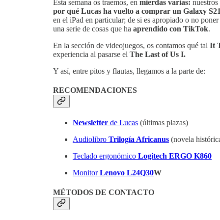
Esta semana os traemos, en
mierdas varias:
nuestros
por qué Lucas ha vuelto a comprar un Galaxy S21
en el iPad en particular; de si es apropiado o no pone
una serie de cosas que ha
aprendido con TikTok
.
En la sección de videojuegos, os contamos qué tal
It
experiencia al pasarse el
The Last of Us I.
Y así, entre pitos y flautas, llegamos a la parte de:
RECOMENDACIONES
Newsletter
de Lucas
(últimas plazas)
Audiolibro
Trilogía Africanus
(novela históric
Teclado ergonómico
Logitech ERGO K860
Monitor
Lenovo L24Q30
W
MÉTODOS DE CONTACTO