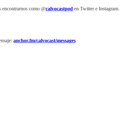
es encontrarnos como @
calvocastpod
en Twitter e Instagram.
ensaje:
anchor.fm/calvocast/messages