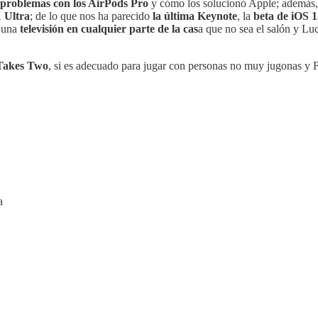
problemas con los AirPods Pro
y cómo los solucionó Apple; además
 Ultra
; de lo que nos ha parecido
la última Keynote
, la
beta de iOS 1
r una
televisión en cualquier parte de la cas
a que no sea el salón y Lu
 Takes Two
, si es adecuado para jugar con personas no muy jugonas y F
a