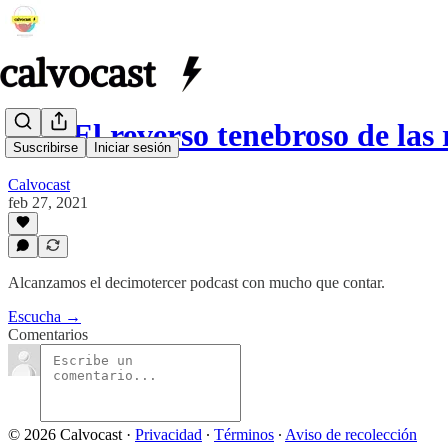
013. El reverso tenebroso de las
Suscribirse
Iniciar sesión
Calvocast
feb 27, 2021
Alcanzamos el decimotercer podcast con mucho que contar.
Escucha →
Comentarios
© 2026 Calvocast
·
Privacidad
∙
Términos
∙
Aviso de recolección