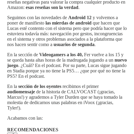
reseñas negativas para valorar la compra cualquier producto en
Amazon:
esas reseñas son la verdad
.
Seguimos con las novedades de
Android 12
y volvemos a
poner de manifiesto
las mierdas de android
que hacen que
Lucas esté contento con el sistema pero que podría hacer que lo
estuviera todavía más: navegación por gestos, incongruencias
en el sistema y otros problemas asociados a la plataforma que
nos hacen sentir como a
usuarios de segunda
.
En la sección de
Videogamers a los 40,
Fer vuelve a los 15 y
se queda hasta altas horas de la madrugada jugando a un
nuevo
juego
. ¿Cuál? En el podcast. Por su parte, Lucas sigue jugando
en Stadia porque ya no tiene la PS5… ¿que por qué no tiene la
PS5? En el podcast.
En la
sección de los oyentes
recibimos el primer
audiomensaje
de la historia de CALVOCAST (¡gracias,
Marcus!) y agrademos a Tyler Durden que se haya tomado la
molestia de dedicarnos unas palabras en iVoox (¡gracias,
Tyler!).
Acabamos con las:
RECOMENDACIONES