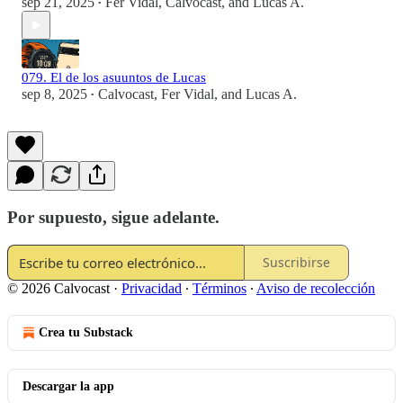
sep 21, 2025
Fer Vidal
,
Calvocast
, and
Lucas A.
•
079. El de los asuuntos de Lucas
sep 8, 2025
Calvocast
,
Fer Vidal
, and
Lucas A.
•
Por supuesto, sigue adelante.
Suscribirse
© 2026 Calvocast
·
Privacidad
∙
Términos
∙
Aviso de recolección
Crea tu Substack
Descargar la app