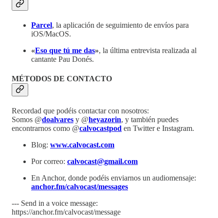
Parcel
, la aplicación de seguimiento de envíos para
iOS/MacOS.
«
Eso que tú me das
»
, la última entrevista realizada al
cantante Pau Donés.
MÉTODOS DE CONTACTO
Recordad que podéis contactar con nosotros:
Somos @
doalvares
y @
heyazorin
, y también puedes
encontrarnos como @
calvocastpod
en Twitter e Instagram.
Blog:
www.calvocast.com
Por correo:
calvocast@gmail.com
En Anchor, donde podéis enviarnos un audiomensaje:
anchor.fm/calvocast/messages
--- Send in a voice message:
https://anchor.fm/calvocast/message