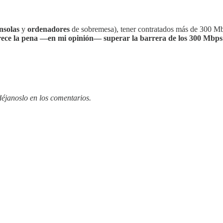
nsolas
y
ordenadores
de sobremesa), tener contratados más de 300 Mbp
merece la pena —en mi opinión— superar la barrera de los 300 Mbps
déjanoslo en los comentarios.