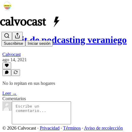
Outfit de podcasting veraniego
Suscribirse
Iniciar sesión
Calvocast
ago 14, 2021
No lo repitan en sus hogares
Leer →
Comentarios
© 2026 Calvocast
·
Privacidad
∙
Términos
∙
Aviso de recolección