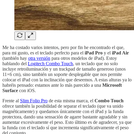
Me ha costado varios intentos, pero por fin he encontrado el que,
para mi gusto, es el teclado perfecto para el
iPad Pro
y el
iPad Air
(también hay
otra versión
para otros modelos de iPad). Estoy
hablando del
Logitech Combo Touch
, un teclado que no solo
incluye retroiluminación y un trackpad de tamaño generoso (unos
11×6 cm), sino también un soporte desplegable que nos permite
colocar el iPad con la inclinación que deseemos. A estas alturas ya lo
habréis pensado: estamos ante lo más parecido a una
Microsoft
Surface
con iOS.
Frente al
Slim Folio Pro
de esta misma marca, el
Combo Touch
ofrece también la posibilidad de separar el teclado (que va unido
magnéticamente) y quedarnos únicamente con el iPad y la funda
protectora, dando una sensación de agarre bastante agradable y sin
aumentar excesivamente el peso. Esto último es de agradecer, ya que
la funda con el teclado sí que incrementa significativamente el peso
del conjunto.