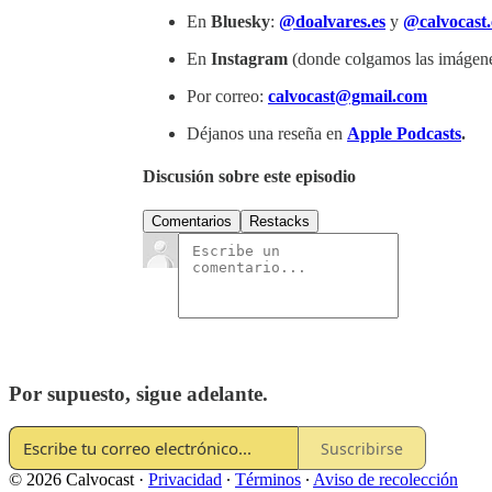
En
Bluesky
:
@doalvares.es
y
@calvocast
En
Instagram
(donde colgamos las imágene
Por correo:
calvocast@gmail.com
Déjanos una reseña en
Apple Podcasts
.
Discusión sobre este episodio
Comentarios
Restacks
Por supuesto, sigue adelante.
Suscribirse
© 2026 Calvocast
·
Privacidad
∙
Términos
∙
Aviso de recolección