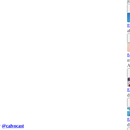
j
8
a
8
m
A
8
d
8
d
y
@calvocast