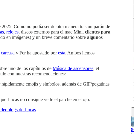
e 2025. Como no podía ser de otra manera tras un parón de
tas
,
relojes
, discos externos para el mac Mini,
clientes para
do en imágenes) y un breve comentario sobre
algunos
 carcasa
y Fer ha apostado por
esta
. Ambos hemos
bre uno de los capítulos de
Música de ascensores
, el
tulo con nuestras recomendaciones:
tar rápidamente emojis y símbolos, además de GIF/pegatinas
 que Lucas no consigue verle el parche en el ojo.
videoblogs de Lucas
.
8