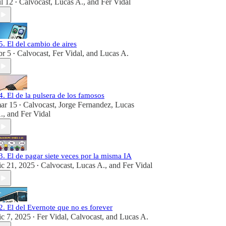
ul 12
Calvocast
,
Lucas A.
, and
Fer Vidal
•
5. El del cambio de aires
br 5
Calvocast
,
Fer Vidal
, and
Lucas A.
•
4. El de la pulsera de los famosos
ar 15
Calvocast
,
Jorge Fernandez
,
Lucas
•
.
, and
Fer Vidal
3. El de pagar siete veces por la misma IA
ic 21, 2025
Calvocast
,
Lucas A.
, and
Fer Vidal
•
2. El del Evernote que no es forever
ic 7, 2025
Fer Vidal
,
Calvocast
, and
Lucas A.
•