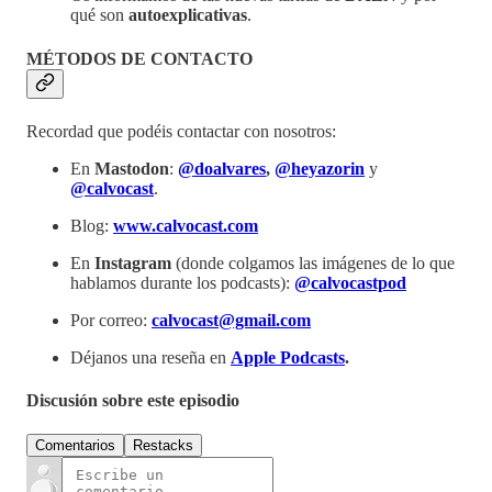
qué son
autoexplicativas
.
MÉTODOS DE CONTACTO
Recordad que podéis contactar con nosotros:
En
Mastodon
:
@doalvares
,
@heyazorin
y
@calvocast
.
Blog:
www.calvocast.com
En
Instagram
(donde colgamos las imágenes de lo que
hablamos durante los podcasts):
@calvocastpod
Por correo:
calvocast@gmail.com
Déjanos una reseña en
Apple Podcasts
.
Discusión sobre este episodio
Comentarios
Restacks