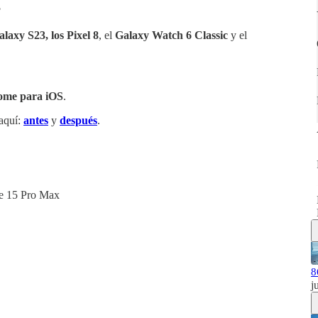
?
alaxy S23, los Pixel 8
, el
Galaxy Watch 6
Classic
y el
ome para iOS
.
aquí:
antes
y
después
.
ne 15 Pro Max
8
j