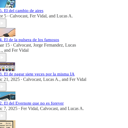
5. El del cambio de aires
br 5
Calvocast
,
Fer Vidal
, and
Lucas A.
•
4. El de la pulsera de los famosos
ar 15
Calvocast
,
Jorge Fernandez
,
Lucas
•
.
, and
Fer Vidal
3. El de pagar siete veces por la misma IA
ic 21, 2025
Calvocast
,
Lucas A.
, and
Fer Vidal
•
2. El del Evernote que no es forever
ic 7, 2025
Fer Vidal
,
Calvocast
, and
Lucas A.
•