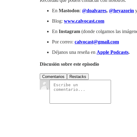
Recordad que podéis contactar con nosotros:
En
Mastodon
:
@doalvares
,
@heyazorin
Blog:
www.calvocast.com
En
Instagram
(donde colgamos las imágene
Por correo:
calvocast@gmail.com
Déjanos una reseña en
Apple Podcasts
.
Discusión sobre este episodio
Comentarios
Restacks