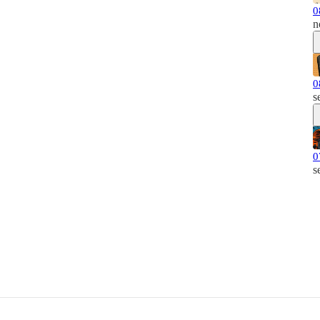
0
n
0
s
0
s