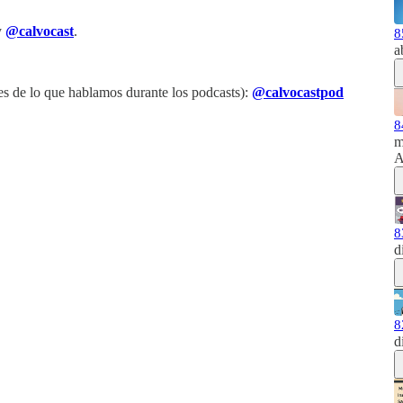
y
@calvocast
.
8
a
s de lo que hablamos durante los podcasts):
@calvocastpod
8
m
A
8
d
8
d