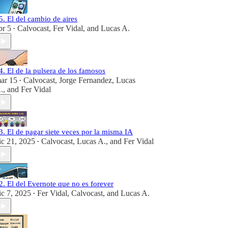
5. El del cambio de aires
br 5
Calvocast
,
Fer Vidal
, and
Lucas A.
•
4. El de la pulsera de los famosos
ar 15
Calvocast
,
Jorge Fernandez
,
Lucas
•
.
, and
Fer Vidal
3. El de pagar siete veces por la misma IA
ic 21, 2025
Calvocast
,
Lucas A.
, and
Fer Vidal
•
2. El del Evernote que no es forever
ic 7, 2025
Fer Vidal
,
Calvocast
, and
Lucas A.
•