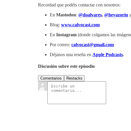
Recordad que podéis contactar con nosotros:
En
Mastodon
:
@doalvares
,
@heyazorin
Blog:
www.calvocast.com
En
Instagram
(donde colgamos las imágene
Por correo:
calvocast@gmail.com
Déjanos una reseña en
Apple Podcasts
.
Discusión sobre este episodio
Comentarios
Restacks