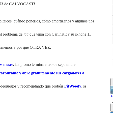
53
de CALVOCAST!
voltaicos, cuándo ponerlos, cómo amortizarlos y algunos tips
 el problema de
lag
que tenía con CarlinKit y su iPhone 11
s tenemos y por qué OTRA VEZ:
es meses
.
La promo termina el 20 de septiembre.
 carburante y abre gratuitamente sus cargadores a
ideojuegos y recomendando que probéis
FitWoody
, la
8
j