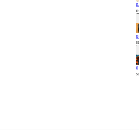
0
n
0
s
0
s