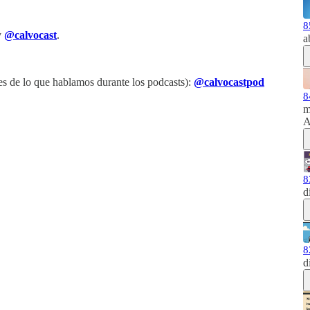
8
y
@calvocast
.
a
s de lo que hablamos durante los podcasts):
@calvocastpod
8
m
A
8
d
8
d