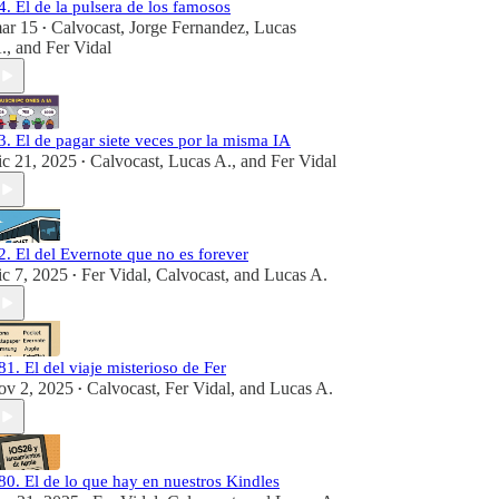
4. El de la pulsera de los famosos
ar 15
Calvocast
,
Jorge Fernandez
,
Lucas
•
.
, and
Fer Vidal
3. El de pagar siete veces por la misma IA
ic 21, 2025
Calvocast
,
Lucas A.
, and
Fer Vidal
•
2. El del Evernote que no es forever
ic 7, 2025
Fer Vidal
,
Calvocast
, and
Lucas A.
•
81. El del viaje misterioso de Fer
ov 2, 2025
Calvocast
,
Fer Vidal
, and
Lucas A.
•
80. El de lo que hay en nuestros Kindles