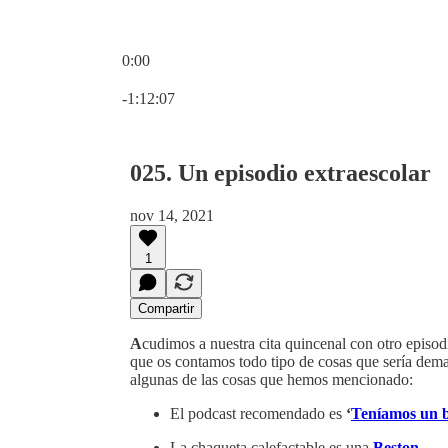
0:00
Hora actual: 0:00 / Tiempo total: -1:12:07
-1:12:07
025. Un episodio extraescolar
nov 14, 2021
1
Compartir
A
cudimos a nuestra cita quincenal con otro episod
que os contamos todo tipo de cosas que sería dema
algunas de las cosas que hemos mencionado:
El podcast recomendado es
‘
Teníamos un 
La chaqueta calefactable es una
Beston
.