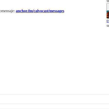
s
iomensaje:
anchor.fm/calvocast/messages
0
s