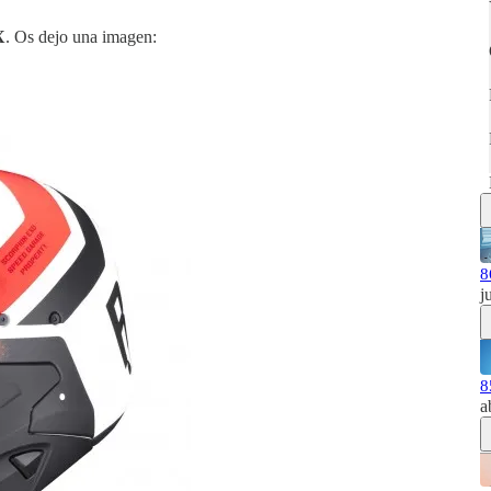
X
. Os dejo una imagen:
8
j
8
a