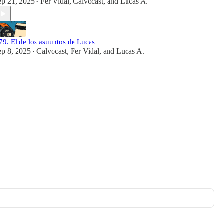
ep 21, 2025
Fer Vidal
,
Calvocast
, and
Lucas A.
•
79. El de los asuuntos de Lucas
ep 8, 2025
Calvocast
,
Fer Vidal
, and
Lucas A.
•