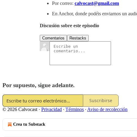
Por correo:
calvocast@gmail.com
En Anchor, donde podéis enviarnos un aud
Discusión sobre este episodio
Comentarios
Restacks
Por supuesto, sigue adelante.
Suscribirse
© 2026 Calvocast
·
Privacidad
∙
Términos
∙
Aviso de recolección
Crea tu Substack