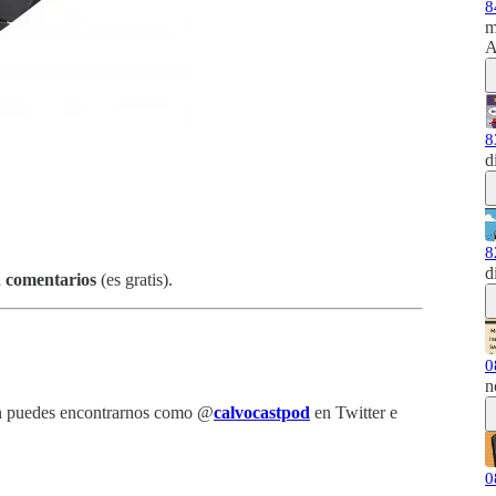
8
m
A
8
d
8
d
 comentarios
(es gratis).
0
n
én puedes encontrarnos como @
calvocastpod
en Twitter e
0